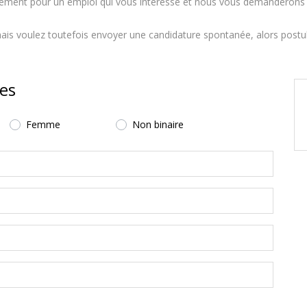
tement pour un emploi qui vous intéresse et nous vous demanderons e
ais voulez toutefois envoyer une candidature spontanée, alors postule
ées
Femme
Non binaire