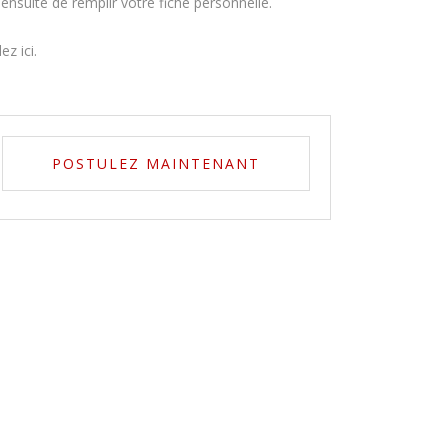
nsuite de remplir votre fiche personnelle.
z ici.
POSTULEZ MAINTENANT